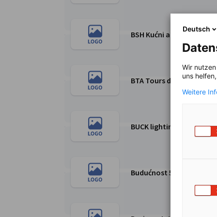
Deutsch
BSH Kućni aparati d.o.o.
Weiter zur BSH Kućni aparati d.o.o. Seite
Daten
Wir nutzen
uns helfen
BTA Tours d.o.o.
Weiter zur BTA Tours d.o.o. Seite
Weitere In
BUCK lighting
Weiter zur BUCK lighting Seite
Budućnost 5 d.o.o., Eur
Weiter zur Budućnost 5 d.o.o., EuroSupport Gr