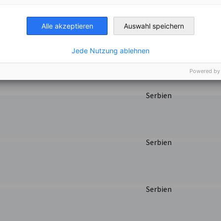
itute d.o.o.
Serbien
. Seite
Alle akzeptieren
Auswahl speichern
Serbien
Jede Nutzung ablehnen
Powered by
Serbien
Serbien
Serbien