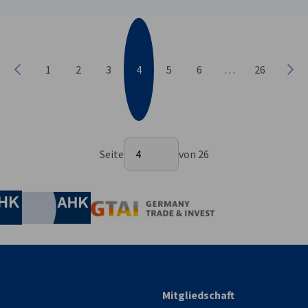
1
2
3
4
5
6
…
26
Vorherige
Näc
Seite auswählen
Seite
4
von 26
Seite 4 von 26
irtschaft und Energie
Industrie- und Handelskammer
Industrie- und Handelskammer
AHK.de
Germany Trade & In
Mitgliedschaft