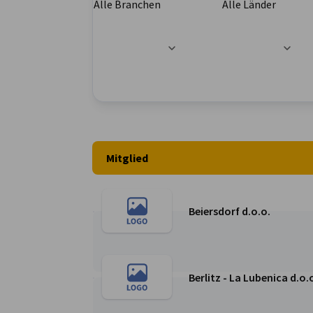
Alle Branchen
Alle Länder
Serbia
Filteroptionen wurden erfolgreich aktualisier
Mitglied
Beiersdorf d.o.o.
Weiter zur Beiersdorf d.o.o. Seite
Berlitz - La Lubenica d.o.
Weiter zur Berlitz - La Lubenica d.o.o Seite