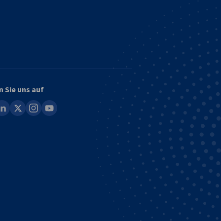
n Sie uns auf
ook
inkedin
x
instagram
youtube