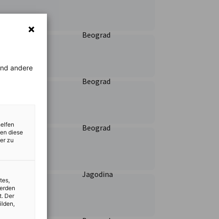
Beograd
rend andere
Beograd
helfen
Beograd
zen diese
er zu
Jagodina
tes,
werden
t. Der
ilden,