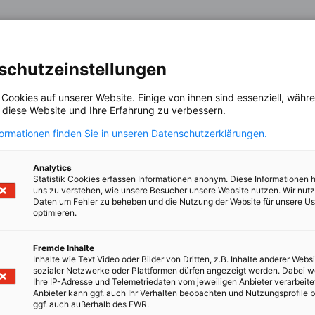
Serbien
schutzeinstellungen
 Cookies auf unserer Website. Einige von ihnen sind essenziell, wäh
, diese Website und Ihre Erfahrung zu verbessern.
Serbien
formationen finden Sie in unseren Datenschutzerklärungen.
Analytics
Statistik Cookies erfassen Informationen anonym. Diese Informationen 
Serbien
uns zu verstehen, wie unsere Besucher unsere Website nutzen. Wir nut
Daten um Fehler zu beheben und die Nutzung der Website für unsere Us
optimieren.
Fremde Inhalte
oSupport Group
Serbien
oup Seite
Inhalte wie Text Video oder Bilder von Dritten, z.B. Inhalte anderer Websi
sozialer Netzwerke oder Plattformen dürfen angezeigt werden. Dabei 
Ihre IP-Adresse und Telemetriedaten vom jeweiligen Anbieter verarbeite
Anbieter kann ggf. auch Ihr Verhalten beobachten und Nutzungsprofile b
ggf. auch außerhalb des EWR.