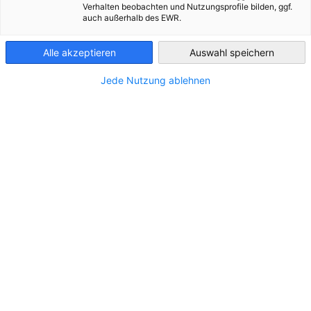
Filteroptionen wurden erfolgreich aktualisiert
Verhalten beobachten und Nutzungsprofile bilden, ggf.
auch außerhalb des EWR.
Serbia
Alle akzeptieren
Auswahl speichern
Jede Nutzung ablehnen
Advokatska kancelarija JPM &
Partners
Weiter zur Advokatska kancelarija JPM & Partners Seite
Serbien
Beograd
Advokatska kancelarija KSEL,
Advokat Nikola D. Stojiljković
Weiter zur Advokatska kancelarija KSEL, Advokat Nikola D. Stoj
Serbien