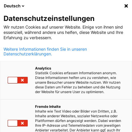
Deutsch
Suche öffnen
Navi
Ein
Datenschutzeinstellungen
Wir nutzen Cookies auf unserer Website. Einige von ihnen sind
essenziell, während andere uns helfen, diese Website und Ihre
Erfahrung zu verbessern.
Weitere Informationen finden Sie in unseren
Datenschutzerklärungen.
Analytics
Statistik Cookies erfassen Informationen anonym.
Diese Informationen helfen uns zu verstehen, wie
Hydrogen Business Desk
unsere Besucher unsere Website nutzen. Wir nutzen
diese Daten um Fehler zu beheben und die Nutzung
der Website für unsere User zu optimieren.
Der AHK H2 Business Desk wurde 2023 im Rahmen des
German
Fremde Inhalte
strategischen Engagements der Kammer zur Unterstützung d
Inhalte wie Text Video oder Bilder von Dritten, z.B.
Übergangs hin zu einer klimafreundlichen, CO2-armen Wirtscha
Inhalte anderer Websites, sozialer Netzwerke oder
Plattformen dürfen angezeigt werden. Dabei werden
gegründet. Mit zunehmender Bedeutung von grünem Wassersto
Ihre IP-Adresse und Telemetriedaten vom jeweiligen
für die globalen Energiesysteme begleitet der AHK H2 Busines
Anbieter verarbeitet. Der Anbieter kann ggf. auch Ihr