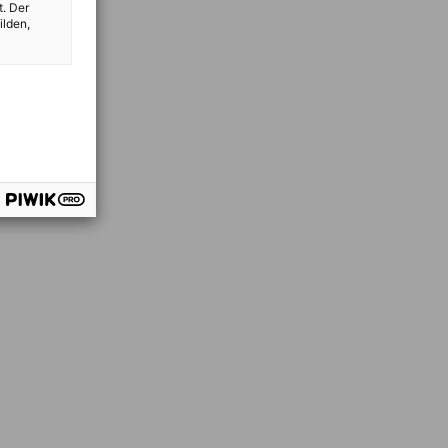
t. Der
ilden,
vest