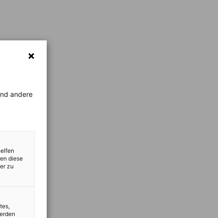
rend andere
helfen
zen diese
er zu
tes,
werden