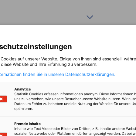
twicklung der Startups beiträgt.
st von Jahr zu Jahr, wobei der Trend
m Geschäftserfolg in eine höhere Kategorie
ständnis der Veränderungen, die im Zuge des
-Serbische Wirtschaftskammer und ihre
se Veränderungen zu verstehen und das
ir im Interesse unserer Mitgliedsunternehmen
s 250 Mitarbeiter) – Mitgliedsbeitrag 800€ -
schutzeinstellungen
 unserer Wirtschaft und machen somit den
deutung sowie die der Mikro Meister weiter zu
 Cookies auf unserer Website. Einige von ihnen sind essenziell, wäh
, diese Website und Ihre Erfahrung zu verbessern.
. Dieser Ausschuss wird daran arbeiten, den
 er sich auf die Lösung zentraler Probleme
formationen finden Sie in unseren Datenschutzerklärungen.
.B. administrative Belastungen, Steuersystem,
.
tgliedsbeitrag 1.200 € - Großunternehmen in
Analytics
Statistik Cookies erfassen Informationen anonym. Diese Informationen 
n und beschäftigen die meisten Menschen,
uns zu verstehen, wie unsere Besucher unsere Website nutzen. Wir nut
nd sie führend bei der Umsetzung von
Daten um Fehler zu beheben und die Nutzung der Website für unsere Us
optimieren.
esserung des gesamten Wirtschaftsumfelds.
Fremde Inhalte
Inhalte wie Text Video oder Bilder von Dritten, z.B. Inhalte anderer Websi
sozialer Netzwerke oder Plattformen dürfen angezeigt werden. Dabei 