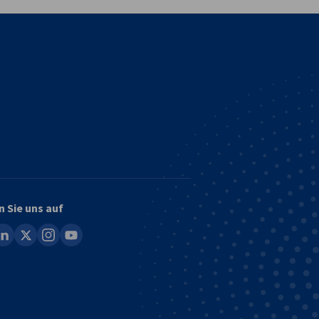
n Sie uns auf
ook
inkedin
x
instagram
youtube