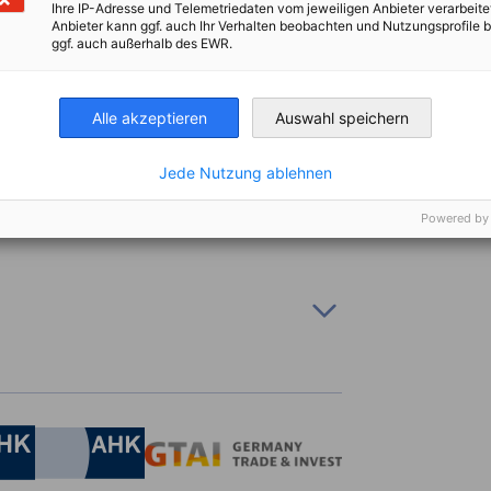
Ihre IP-Adresse und Telemetriedaten vom jeweiligen Anbieter verarbeite
Anbieter kann ggf. auch Ihr Verhalten beobachten und Nutzungsprofile b
ggf. auch außerhalb des EWR.
tschaftsverbände und Fachverbände -
Alle akzeptieren
Auswahl speichern
Jede Nutzung ablehnen
Powered by
Wenn Sie an einer langfristigen
mmer interessiert sind, nutzen Sie die
rag 5.000€ - Wenn Sie sich besonders
irtschaft und Energie
schaft sichtbar sein möchten, ist dies die
Industrie- und Handelskammer
Industrie- und Handelskammer
AHK.de
Germany Trade & In