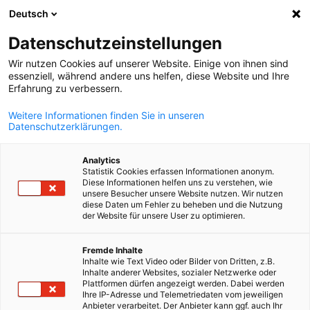
Deutsch
Suche öffnen
Navi
Ein
Datenschutzeinstellungen
Wir nutzen Cookies auf unserer Website. Einige von ihnen sind
essenziell, während andere uns helfen, diese Website und Ihre
Erfahrung zu verbessern.
Weitere Informationen finden Sie in unseren
Datenschutzerklärungen.
Analytics
Statistik Cookies erfassen Informationen anonym.
Diese Informationen helfen uns zu verstehen, wie
News
22/08/2025
unsere Besucher unsere Website nutzen. Wir nutzen
diese Daten um Fehler zu beheben und die Nutzung
der Website für unsere User zu optimieren.
Aus Sicht der deutsch-
German
Fremde Inhalte
serbischen Wirtschaft
Inhalte wie Text Video oder Bilder von Dritten, z.B.
Inhalte anderer Websites, sozialer Netzwerke oder
Plattformen dürfen angezeigt werden. Dabei werden
Ihre IP-Adresse und Telemetriedaten vom jeweiligen
Wirtschaft im Fokus: Stabilität und Vorhersehbarkeit als
Anbieter verarbeitet. Der Anbieter kann ggf. auch Ihr