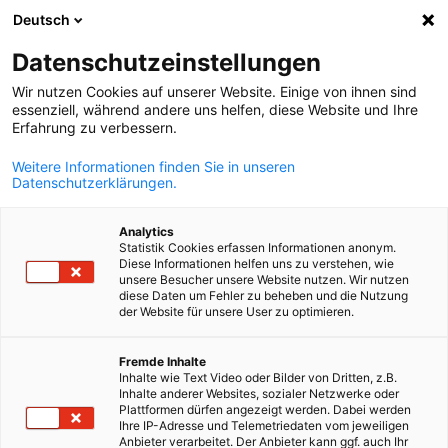
Deutsch
Suche öffnen
Navi
Ein
Schiedsstelle der AHK Serbien
Datenschutzeinstellungen
Wir nutzen Cookies auf unserer Website. Einige von ihnen sind
essenziell, während andere uns helfen, diese Website und Ihre
Artikel 24 der Satzung der Deutsch-Serbischen
Erfahrung zu verbessern.
Wirtschaftskammer legt die Aufgaben der AHK-Schiedsstelle
folgendermaßen fest: "Die Entscheidung von Streitigkeiten
Weitere Informationen finden Sie in unseren
Datenschutzerklärungen.
innerhalb der Kammer sowie über diese Satzung und im
Zusammenhang damit, insbesondere Streitigkeiten aus der
Analytics
Kammermitgliedschaft werden von einer ad hoc Schiedsstelle,
Statistik Cookies erfassen Informationen anonym.
bestehend aus drei Schiedsrichtern/innen, geschlichtet. Dieser
Diese Informationen helfen uns zu verstehen, wie
unsere Besucher unsere Website nutzen. Wir nutzen
Schiedsstelle gehören Schiedsrichter/innen, welche von der
diese Daten um Fehler zu beheben und die Nutzung
Mitgliederversammlung aus der Reihe ihrer Mitglieder gemäß
der Website für unsere User zu optimieren.
Artikel 11 Abs. 2 lit. f dieser Satzung in eine Liste gewählt werd
[...]."
German
Fremde Inhalte
Inhalte wie Text Video oder Bilder von Dritten, z.B.
Bei der Mitgliederversammlung am 26. März 2024 wurden
Inhalte anderer Websites, sozialer Netzwerke oder
Plattformen dürfen angezeigt werden. Dabei werden
folgende Schiedsrichterinnen und Schiedsrichter von den
Ihre IP-Adresse und Telemetriedaten vom jeweiligen
anwesenden Mitgliedern gewählt:
Anbieter verarbeitet. Der Anbieter kann ggf. auch Ihr