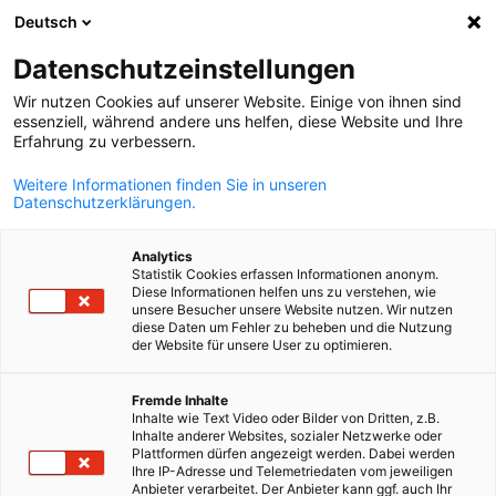
Deutsch
Otvorite pret
Otvo
Zat
Datenschutzeinstellungen
Wir nutzen Cookies auf unserer Website. Einige von ihnen sind
essenziell, während andere uns helfen, diese Website und Ihre
Erfahrung zu verbessern.
Weitere Informationen finden Sie in unseren
Datenschutzerklärungen.
Analytics
Statistik Cookies erfassen Informationen anonym.
Diese Informationen helfen uns zu verstehen, wie
iStock.com/PeopleImages
unsere Besucher unsere Website nutzen. Wir nutzen
Odbor za dualno obrazovanje
diese Daten um Fehler zu beheben und die Nutzung
der Website für unsere User zu optimieren.
Serbian
Fremde Inhalte
Nemačko-srpska privredna komora pruža priliku svojim
Inhalte wie Text Video oder Bilder von Dritten, z.B.
članovima da se uključe u Odbor za dualno obrazovanje, odnos
Inhalte anderer Websites, sozialer Netzwerke oder
Plattformen dürfen angezeigt werden. Dabei werden
dualno srednje stručno obrazovanje, dualne studije i stručne
Ihre IP-Adresse und Telemetriedaten vom jeweiligen
obuke i da aktivno rade na poboljšanju tema koje su s tim u vezi.
Anbieter verarbeitet. Der Anbieter kann ggf. auch Ihr