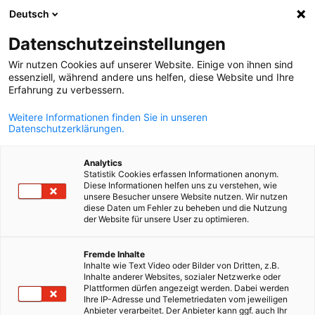
Deutsch
Otvorite pret
Otvo
Zat
Datenschutzeinstellungen
Wir nutzen Cookies auf unserer Website. Einige von ihnen sind
essenziell, während andere uns helfen, diese Website und Ihre
Erfahrung zu verbessern.
Weitere Informationen finden Sie in unseren
Datenschutzerklärungen.
Analytics
Statistik Cookies erfassen Informationen anonym.
Diese Informationen helfen uns zu verstehen, wie
News
25/12/2025
unsere Besucher unsere Website nutzen. Wir nutzen
diese Daten um Fehler zu beheben und die Nutzung
der Website für unsere User zu optimieren.
Pozicioni dokument - Hydroge
Serbian
Business Desk
Fremde Inhalte
Inhalte wie Text Video oder Bilder von Dritten, z.B.
Inhalte anderer Websites, sozialer Netzwerke oder
Plattformen dürfen angezeigt werden. Dabei werden
Ihre IP-Adresse und Telemetriedaten vom jeweiligen
Nemačko-srpska privredna komora objavila je „Pozicioni
Anbieter verarbeitet. Der Anbieter kann ggf. auch Ihr