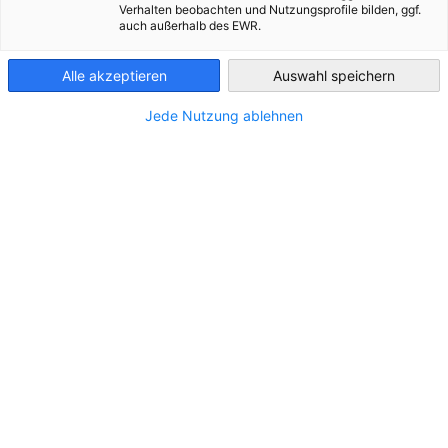
Verhalten beobachten und Nutzungsprofile bilden, ggf.
auch außerhalb des EWR.
Serbia
Alle akzeptieren
Auswahl speichern
STANDORT
Jede Nutzung ablehnen
Adresse:
Nemanjina 20
Stadt:
Zukve
Land:
Serbien
KONTAKT
Schreiben Sie uns eine E-Mail!
office@a2s.rs