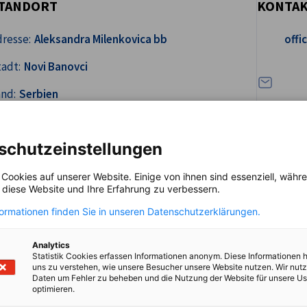
TANDORT
KONTA
Schreiben 
resse:
Aleksandra Milenkovica bb
offi
adt:
Novi Banovci
and:
Serbien
schutzeinstellungen
 Cookies auf unserer Website. Einige von ihnen sind essenziell, wäh
, diese Website und Ihre Erfahrung zu verbessern.
formationen finden Sie in unseren Datenschutzerklärungen.
wagenteilen
Analytics
Statistik Cookies erfassen Informationen anonym. Diese Informationen 
uns zu verstehen, wie unsere Besucher unsere Website nutzen. Wir nut
Daten um Fehler zu beheben und die Nutzung der Website für unsere Us
optimieren.