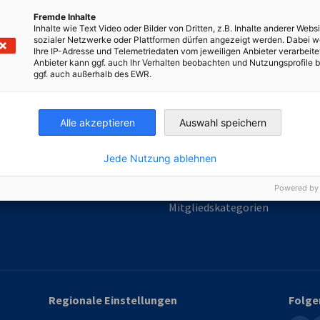
Fremde Inhalte
Inhalte wie Text Video oder Bilder von Dritten, z.B. Inhalte anderer Websi
irtschaft und Energie
sozialer Netzwerke oder Plattformen dürfen angezeigt werden. Dabei 
Ihre IP-Adresse und Telemetriedaten vom jeweiligen Anbieter verarbeite
Industrie- und Handelskammer
Industrie- und Handelskammer
AHK.de
Anbieter kann ggf. auch Ihr Verhalten beobachten und Nutzungsprofile b
Germany Trade & In
ggf. auch außerhalb des EWR.
Alle akzeptieren
Auswahl speichern
Mitgliedschaft
Jede Nutzung ablehnen
Werden Sie Mitglied!
Powered by
Mitgliedskategorien
Regionale Einstellungen
Folge