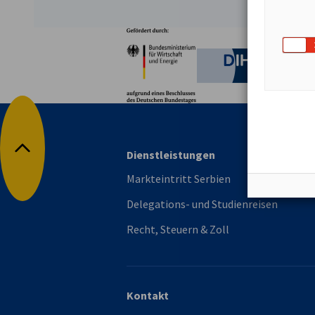
Partner
Bundesministerium für W
Deutsche 
Dienstleistungen
Nach oben
Markteintritt Serbien
Delegations- und Studienreisen
Recht, Steuern & Zoll
Kontakt