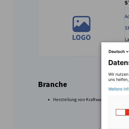
S
Serbia
Ad
St
L
Deutsch
Daten
Wir nutzen
uns helfen
Branche
Weitere In
Herstellung von Kraftwagen und Kraft